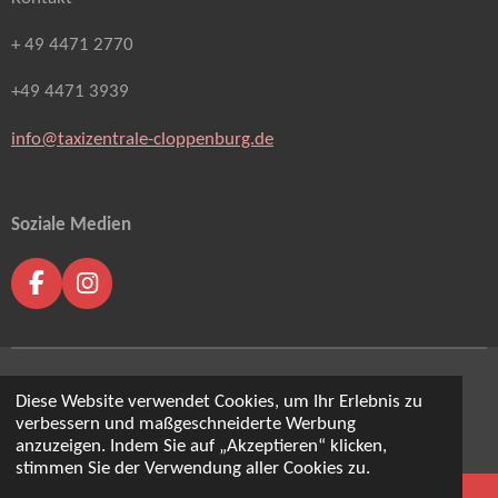
+ 49 4471 2770
+49 4471 3939
info@taxizentrale-cloppenburg.de
Soziale Medien
F
I
a
n
c
s
e
t
b
a
© 2026 Bornemann Mietwagen & Siemer Mietwagen
Diese Website verwendet Cookies, um Ihr Erlebnis zu
o
g
verbessern und maßgeschneiderte Werbung
o
r
Mit ❤️erstellt in Cloppenburg
anzuzeigen. Indem Sie auf „Akzeptieren“ klicken,
k
a
stimmen Sie der Verwendung aller Cookies zu.
m