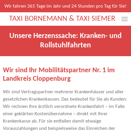
Zum
Wir fahren 365 Tage im Jahr und 24 Stunden pro Tag für Sie!
Hauptinhalt
TAXI BORNEMANN & TAXI SIEMER
springen
Unsere Herzenssache: Kranken- und
Rollstuhlfahrten
Wir sind Ihr Mobilitätspartner Nr. 1 im
Landkreis Cloppenburg
Wir sind Vertragspartner mehrerer Krankenhäuser und aller
gesetzlichen Krankenkassen. Das bedeutet für Sie als Kunden:
Wir rechnen Ihre ärztlich verordnete Krankenfahrt – im Falle
einer geklärten Kostenübernahme – direkt mit Ihrer
Krankenkasse ab. Für sie entfallen damit etwaige
Vorauszahlungen und beispielsweise das Einreichen der