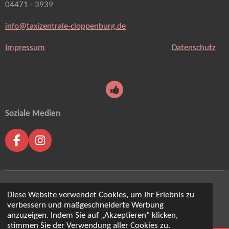
04471 - 3939
info@taxizentrale-cloppenburg.de
Impressum
Datenschutz
Soziale Medien
F
I
a
n
c
s
e
t
b
a
© 2026 Bornemann Mietwagen & Siemer Mietwagen
Diese Website verwendet Cookies, um Ihr Erlebnis zu
o
g
verbessern und maßgeschneiderte Werbung
o
r
Mit ❤️erstellt in Cloppenburg
anzuzeigen. Indem Sie auf „Akzeptieren“ klicken,
k
a
stimmen Sie der Verwendung aller Cookies zu.
m