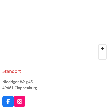
Standort
Niedriger Weg 45
49661 Cloppenburg
F
I
a
n