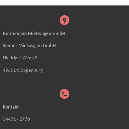
c
s
e
t
b
a
o
g
o
r
k
a
Bornemann Mietwagen GmbH
m
Siemer Mietwagen GmbH
Niedriger Weg 45
49661 Cloppenburg
Kontakt
04471 - 2770