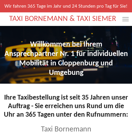
Zum
Wir fahren 365 Tage im Jahr und 24 Stunden pro Tag für Sie!
Hauptinhalt
TAXI BORNEMANN & TAXI SIEMER
springen
Willkommen bei Ihrem
Ansprechpartner Nr. 1 für individuellen
Mobilität in
Cloppenburg und
Umgebung
Ihre Taxibestellung ist
seit 35 Jahren
unser
Auftrag -
Sie erreichen uns Rund um die
Uhr an 365 Tagen unter den Rufnummern:
Taxi Bornemann