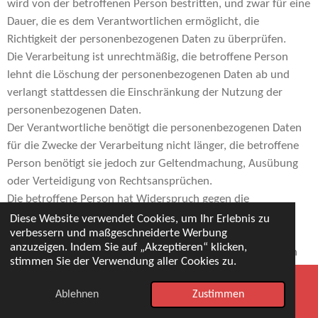
wird von der betroffenen Person bestritten, und zwar für eine
Dauer, die es dem Verantwortlichen ermöglicht, die
Richtigkeit der personenbezogenen Daten zu überprüfen.
Die Verarbeitung ist unrechtmäßig, die betroffene Person
lehnt die Löschung der personenbezogenen Daten ab und
verlangt stattdessen die Einschränkung der Nutzung der
personenbezogenen Daten.
Der Verantwortliche benötigt die personenbezogenen Daten
für die Zwecke der Verarbeitung nicht länger, die betroffene
Person benötigt sie jedoch zur Geltendmachung, Ausübung
oder Verteidigung von Rechtsansprüchen.
Die betroffene Person hat Widerspruch gegen die
Verarbeitung gem. Art. 21 Abs. 1 DS-GVO eingelegt und es
Diese Website verwendet Cookies, um Ihr Erlebnis zu
verbessern und maßgeschneiderte Werbung
steht noch nicht fest, ob die berechtigten Gründe des
anzuzeigen. Indem Sie auf „Akzeptieren“ klicken,
Verantwortlichen gegenüber denen der betroffenen Person
stimmen Sie der Verwendung aller Cookies zu.
überwiegen.
Sofern eine der oben genannten Voraussetzungen gegeben ist
Ablehnen
Zustimmen
E-Mail
Telefon
Karte
Facebook
und eine betroffene Person die Einschränkung von